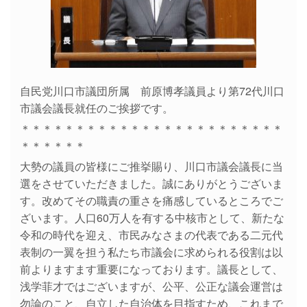
自民党川口市議団所属 前原博孝議員より第72代川口
市議会議長就任のご挨拶です。
＊＊＊＊＊＊＊＊＊＊＊＊＊＊＊＊＊＊＊＊＊＊＊＊
＊＊＊＊＊＊
大勢の議員の皆様にご推挙賜り、川口市議会議長に当
選をさせていただきました。誠にありがとうございま
す。改めてその職責の重さを痛感しているところでご
ざいます。人口60万人を有する中核市として、新たな
令和の時代を迎え、市民みなさまの代表である二元代
表制の一翼を担う私たち市議会に求められる役割は以
前よりますます重要になっております。議長として、
浅学菲才ではございますが、公平、公正な議会運営は
勿論のこと、自立した自治体を目指すため、これまで