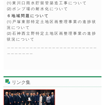
(1) 東 川 口 雨 水 貯 留 管 築 造 工 事 に つ い て
(2) ポ ン プ 場 の 耐 水 化 に つ い て
６ 地 域 問 題 に つ い て
(1) 戸 塚 東 部 特 定 土 地 区 画 整 理 事 業 の 進 捗 状
況 に つ い て
(2) 石 神 西 立 野 特 定 土 地 区 画 整 理 事 業 の 進 捗
状 況 に つ い て
＿＿＿＿＿＿＿＿＿＿＿＿＿＿＿＿＿＿＿＿＿＿＿＿
＿＿＿＿＿＿＿
リンク集