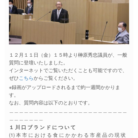
１２月１１日（金）１５時より榊原秀忠議員が、一般
質問に登壇いたしました。
インターネットでご覧いただくことも可能ですので、
ぜひ
こちら
からご覧ください。
※録画がアップロードされるまで約一週間かかりま
す。
なお、質問内容は以下のとおりです。
＿＿＿＿＿＿＿＿＿＿＿＿＿＿＿＿＿＿＿＿＿＿＿＿
＿＿＿＿＿＿＿
１ 川 口 ブ ラ ン ド に つ い て
(1) 本 市 に お け る 食 に か か わ る 市 産 品 の 現 状