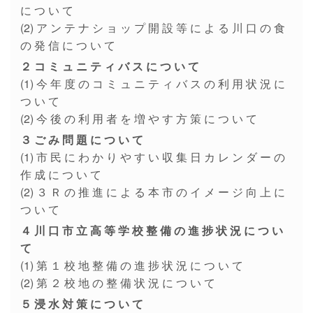
に つ い て
(2) ア ン テ ナ シ ョ ッ プ 開 設 等 に よ る 川 口 の 食
の 発 信 に つ い て
２ コ ミ ュ ニ テ ィ バ ス に つ い て
(1) 今 年 度 の コ ミ ュ ニ テ ィ バ ス の 利 用 状 況 に
つ い て
(2) 今 後 の 利 用 者 を 増 や す 方 策 に つ い て
３ ご み 問 題 に つ い て
(1) 市 民 に わ か り や す い 収 集 日 カ レ ン ダ ー の
作 成 に つ い て
(2) ３ Ｒ の 推 進 に よ る 本 市 の イ メ ー ジ 向 上 に
つ い て
４ 川 口 市 立 高 等 学 校 整 備 の 進 捗 状 況 に つ い
て
(1) 第 １ 校 地 整 備 の 進 捗 状 況 に つ い て
(2) 第 ２ 校 地 の 整 備 状 況 に つ い て
５ 浸 水 対 策 に つ い て