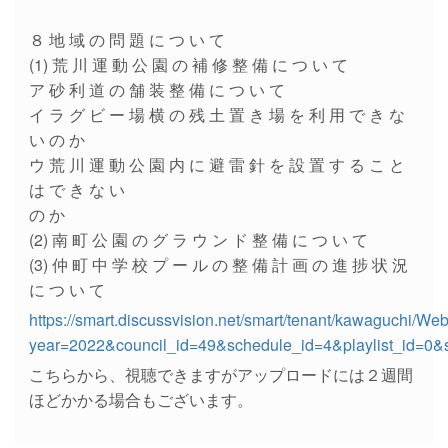
８ 地 域 の 問 題 に つ い て
(1) 荒 川 運 動 公 園 の 補 修 整 備 に つ い て
ア 砂 利 道 の 舗 装 整 備 に つ い て
イ ラ グ ビ ー 場 横 の 残 土 置 き 場 を 利 用 で き な
い の か
ウ 荒 川 運 動 公 園 内 に 避 雷 針 を 設 置 す る こ と
は で き な い
の か
(2) 南 町 公 園 の グ ラ ウ ン ド 整 備 に つ い て
(3) 仲 町 中 学 校 プ ー ル の 整 備 計 画 の 進 捗 状 況
に つ い て
https://smart.discussvision.net/smart/tenant/kawaguchi/We
year=2022&council_id=49&schedule_id=4&playlist_id=0&
こちらから、視聴できますがアップロードには２週間
ほどかかる場合もございます。