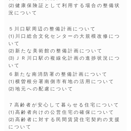
(2) 健 康 保 険 証 と し て 利 用 す る 場 合 の 整 備 状
況 に つ い て
５ 川 口 駅 周 辺 の 整 備 計 画 に つ い て
(1) 川 口 総 合 文 化 セ ン タ ー の 大 規 模 改 修 に つ
い て
(2) 新 た な 美 術 館 の 整 備 計 画 に つ い て
(3) Ｊ Ｒ 川 口 駅 の 複 線 化 計 画 の 進 捗 状 況 に つ
い て
６ 新 た な 南 消 防 署 の 整 備 計 画 に つ い て
(1) 横 曽 根 分 署 南 側 市 有 地 の 活 用 に つ い て
(2) 地 元 へ の 配 慮 に つ い て
７ 高 齢 者 が 安 心 し て 暮 ら せ る 住 宅 に つ い て
(1) 高 齢 者 向 け の 公 営 住 宅 の 確 保 に つ い て
(2) 高 齢 者 に 対 す る 民 間 賃 貸 住 宅 契 約 の 支 援
に つ い て