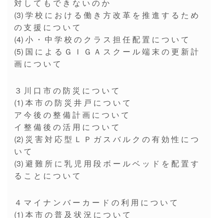
対 し て も で き な い の か
(3) 学 校 に お け る 働 き 方 改 革 を 推 進 す る た め
の 支 援 に つ い て
(4) 小 ・ 中 学 校 の ク ラ ス 担 任 配 置 に つ い て
(5) 国 に よ る Ｇ Ｉ Ｇ Ａ ス ク ー ル 端 末 の 更 新 計
画 に つ い て
３ 川 口 市 の 防 災 に つ い て
(1) 本 市 の 防 災 井 戸 に つ い て
ア 今 後 の 整 備 計 画 に つ い て
イ 整 備 後 の 活 用 に つ い て
(2) 災 害 対 応 型 Ｌ Ｐ ガ ス バ ル ク の 有 効 性 に つ
い て
(3) 避 難 所 に 乳 児 用 段 ボ ー ル ベ ッ ド を 配 置 す
る こ と に つ い て
４ マ イ ナ ン バ ー カ ー ド の 利 用 に つ い て
(1) 本 市 の 普 及 状 況 に つ い て