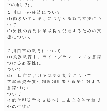
下の通りです。
１ 川 口 市 の 経 済 に つ い て
(1) 働 き や す い ま ち に つ な が る 就 労 支 援 に つ
い て
(2) 男 性 の 育 児 休 業 取 得 を 促 進 す る た め の 支
援 に つ い て
２ 川 口 市 の 教 育 に つ い て
(1) 義 務 教 育 中 に ラ イ フ プ ラ ン ニ ン グ を 意 識
づ け る 必 要 性 に
つ い て
(2) 川 口 市 に お け る 奨 学 金 制 度 に つ い て
ア 奨 学 資 金 貸 付 制 度 利 用 者 の 返 済 に 対 す る
意 識 づ け に
つ い て
イ 給 付 型 奨 学 金 支 援 を 川 口 市 立 高 等 学 校 以
外 の 生 徒 に