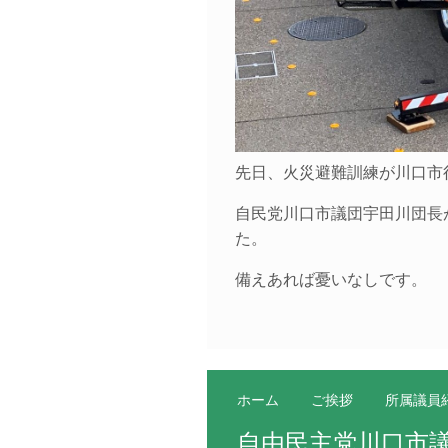
先日、火災避難訓練が川口市
自民党川口市議団宇田川団長
た。
備えあれば憂いなしです。
ホーム
ご挨拶
所属議員
自由民主党川口市