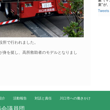
束”が
Tweets 
役所で行われました。
が身を挺し、高所救助者のモデルとなりまし
紹介
活動報告
対話と責任
川口市への働きかけ
議会議員団