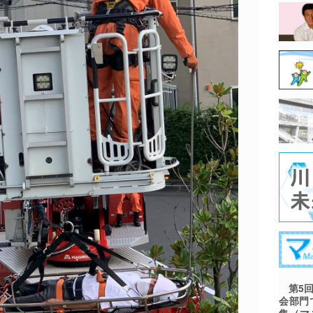
第5回
会部門
集（マ