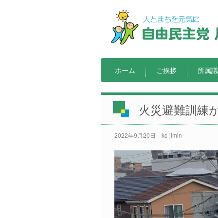
ホーム
ご挨拶
所属議
火災避難訓練
2022年9月20日
kc-jimin