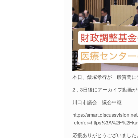
本日、飯塚孝行が一般質問に
2，3日後にアーカイブ動画
川口市議会 議会中継
https://smart.discussvision.n
referrer=https%3A%2F%2Fkaw
応援ありがとうございました