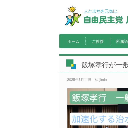
ホーム
ご挨拶
所属議
飯塚孝行が一
2025年3月11日
kc-jimin