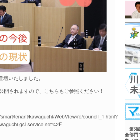
登壇いたしました。
が公開されますので、こちらもご参照ください！
et/smart/tenant/kawaguchi/WebView/rd/council_1.html?
aguchi.gsl-service.net%2F
第5回
会部門
。
集（マ