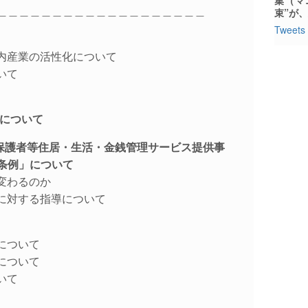
＿＿＿＿＿＿＿＿＿＿＿＿＿＿＿＿＿＿＿
束”が
Tweets 
る市内産業の活性化について
ついて
みについて
被保護者等住居・生活・金銭管理サービス提供事
条例」について
に変わるのか
事業に対する指導について
携について
進について
ついて