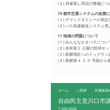
( 2 ) 貝塚落し周辺の整備に
10 都市交通システムの改善
( 1 ) デマンドタクシーの実
( 2 ) バス高速輸送システ
11 地域の問題について
( 1 ) みんななかまバスについ
( 2 ) 赤井第２ 公園の防球
( 3 ) 新郷地区へのドッグラ
( 4 ) 新郷第４ ２ ０ 号
ホーム
ご挨拶
所属議員
自由民主党川口市
〒333-0034