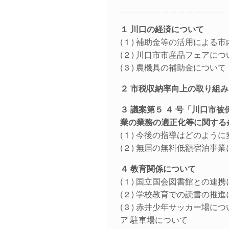
＿＿＿＿＿＿＿＿＿＿＿＿＿
１ 川口の経済について
( 1 ) 補助金等の活用によ
( 2 ) 川口市市産品フェアに
( 3 ) 農機具の補助金について
２ 市税収納率向上の取り組
３ 議案第５ ４ 号「川口市
業の業務の適正化等に関する
( 1 ) 今後の指導はどのよう
( 2 ) 無届の無料低額宿泊
４ 教育関係について
( 1 ) 国立国会図書館との連
( 2 ) 学校教育での読書の推
( 3 ) 赤井少年サッカー場に
ア 駐車場について