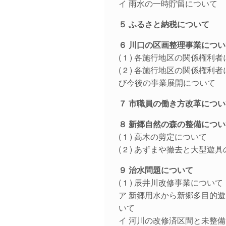
イ 雨水の一時貯留について
５ ふるさと納税について
６ 川口の区画整理事業につい
( 1 ) 各施行地区の関係権
( 2 ) 各施行地区の関係権
び今後の事業展開について
７ 市職員の働き方改革につい
８ 新郷自然の森の整備につい
( 1 ) 高木の剪定について
( 2 ) あずまや撤去と大型遊
９ 治水問題について
( 1 ) 辰井川改修事業について
ア 新郷用水から新郷多目的
いて
イ 河川の改修済区間と未整