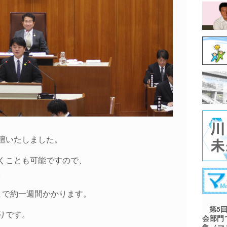
壇いたしました。
くことも可能ですので、
。
まで約一週間かかります。
第5回
りです。
会部門
集（マ