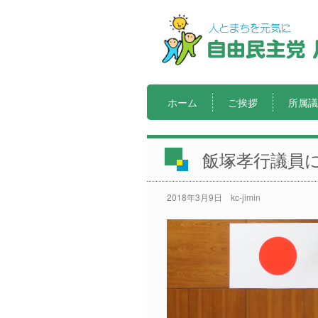
ホーム
ご挨拶
所属議
飯塚孝行議員
2018年3月9日
kc-jimin