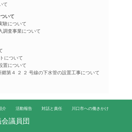
ついて
について
証実験について
ム導入調査事業について
て
ネットについて
ン設置について
線から新郷第４ ２ ２ 号線の下水管の設置工事について
紹介
活動報告
対話と責任
川口市への働きかけ
議会議員団