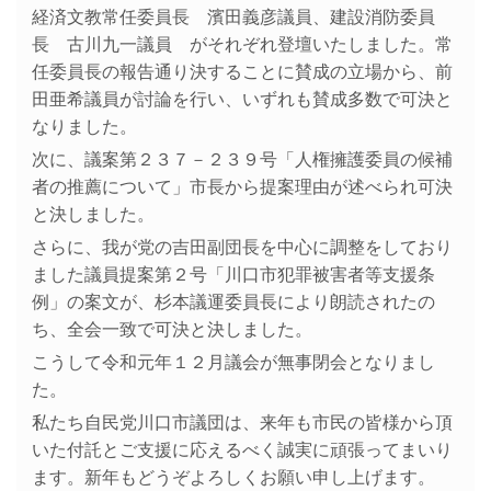
経済文教常任委員長 濱田義彦議員、建設消防委員
長 古川九一議員 がそれぞれ登壇いたしました。常
任委員長の報告通り決することに賛成の立場から、前
田亜希議員が討論を行い、いずれも賛成多数で可決と
なりました。
次に、議案第２３７－２３９号「人権擁護委員の候補
者の推薦について」市長から提案理由が述べられ可決
と決しました。
さらに、我が党の吉田副団長を中心に調整をしており
ました議員提案第２号「川口市犯罪被害者等支援条
例」の案文が、杉本議運委員長により朗読されたの
ち、全会一致で可決と決しました。
こうして令和元年１２月議会が無事閉会となりまし
た。
私たち自民党川口市議団は、来年も市民の皆様から頂
いた付託とご支援に応えるべく誠実に頑張ってまいり
ます。新年もどうぞよろしくお願い申し上げます。