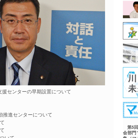
談支援センターの早期設置について
止活動推進センターについて
て
第5回
て
会部門
について
集（マ