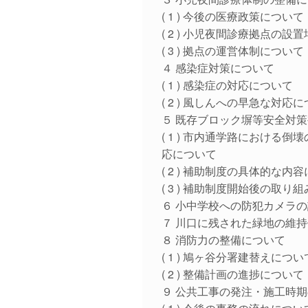
( 1 ) 今後の医療政策について
( 2 ) 小児夜間診療拠点の
( 3 ) 拠点の運営体制について
４ 感染症対策について
( 1 ) 感染症の対応について
( 2 ) 風しんへの早急な対応
５ 既存ブロック塀等安全対
( 1 ) 市内通学路におけ
応について
( 2 ) 補助制度の具体的な内
( 3 ) 補助制度開始後の取り
６ 小中学校への防犯カメラ
７ 川口に残された緑地の維
８ 消防力の整備について
( 1 ) 鳩ヶ谷分署建替えについ
( 2 ) 整備計画の進捗について
９ 公共工事の発注・施工時