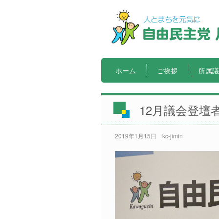
ホーム
ご挨拶
所属議
12月議会登壇
2019年1月15日
kc-jimin