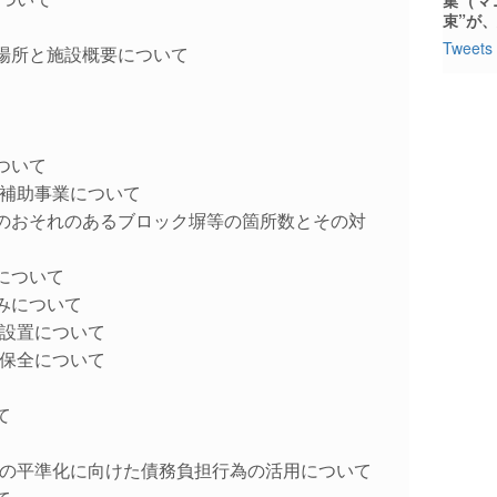
束”が
Tweets 
設置場所と施設概要について
について
策補助事業について
る倒壊のおそれのあるブロック塀等の箇所数とその対
容について
組みについて
の設置について
持保全について
て
期の平準化に向けた債務負担行為の活用について