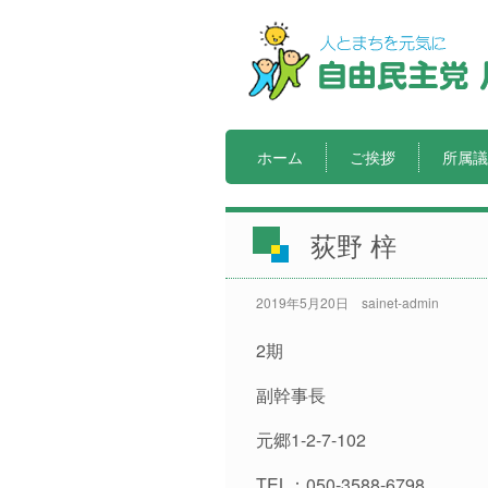
ホーム
ご挨拶
所属議
荻野 梓
2019年5月20日
sainet-admin
2期
副幹事長
元郷1-2-7-102
TEL：050-3588-6798