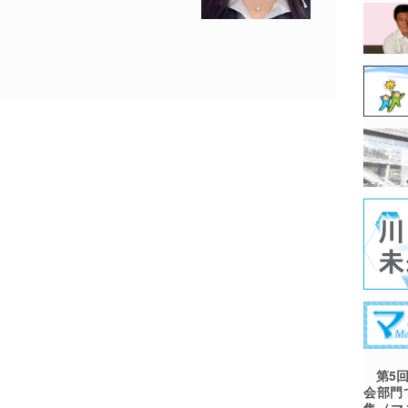
第5回
会部門
集（マ