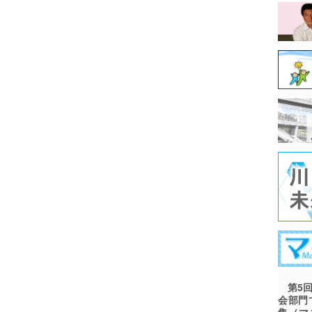
第5回
会部門
集（マ