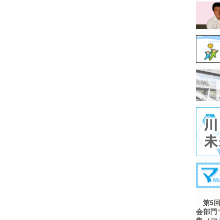
第5回
会部門
集（マ