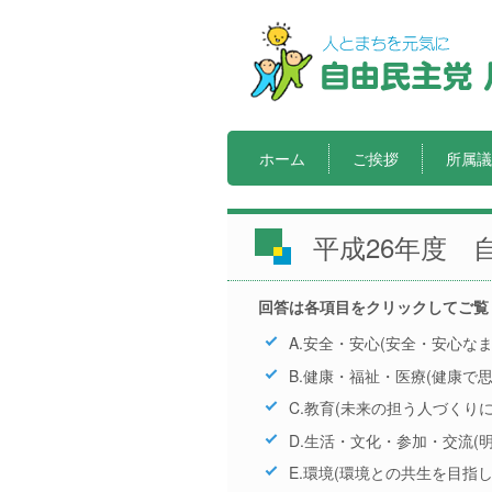
ホーム
ご挨拶
所属議
平成26年度 
回答は各項目をクリックしてご覧
A.安全・安心(安全・安心な
B.健康・福祉・医療(健康で
C.教育(未来の担う人づくりに
D.生活・文化・参加・交流(
E.環境(環境との共生を目指