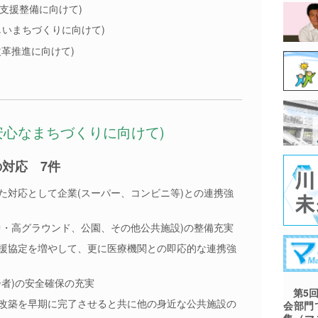
の支援整備に向けて)
しいまちづくりに向けて)
改革推進に向けて)
・安心なまちづくりに向けて)
対応 7件
た対応として企業(スーパー、コンビニ等)との連携強
中・高グラウンド、公園、その他公共施設)の整備充実
援協定を増やして、更に医療機関との即応的な連携強
齢者)の安全確保の充実
第5回
改築を早期に完了させると共に他の身近な公共施設の
会部門
集（マ