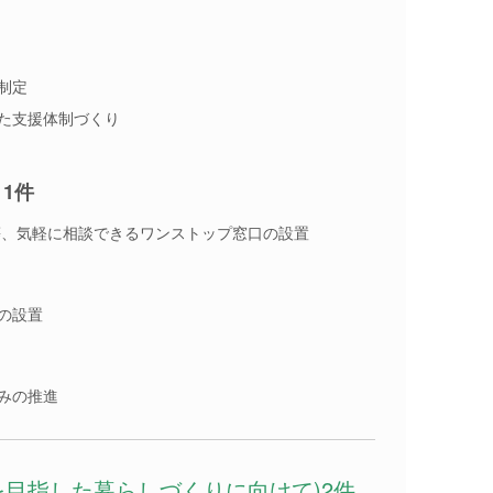
制定
た支援体制づくり
1件
等、気軽に相談できるワンストップ窓口の設置
の設置
みの推進
生を目指した暮らしづくりに向けて)2件