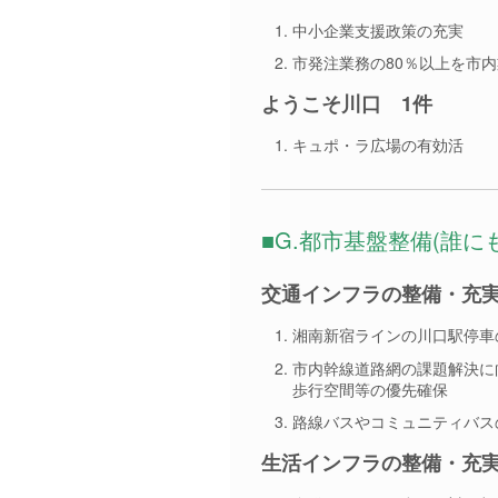
中小企業支援政策の充実
市発注業務の80％以上を市
ようこそ川口 1件
キュポ・ラ広場の有効活
■G.都市基盤整備(誰に
交通インフラの整備・充実
湘南新宿ラインの川口駅停車
市内幹線道路網の課題解決に
歩行空間等の優先確保
路線バスやコミュニティバス
生活インフラの整備・充実