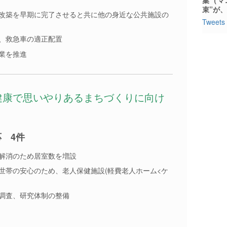
束”が
改築を早期に完了させると共に他の身近な公共施設の
Tweets 
、救急車の適正配置
業を推進
(健康で思いやりあるまちづくりに向け
 4件
解消のため居室数を増設
世帯の安心のため、老人保健施設(軽費老人ホーム<ケ
調査、研究体制の整備