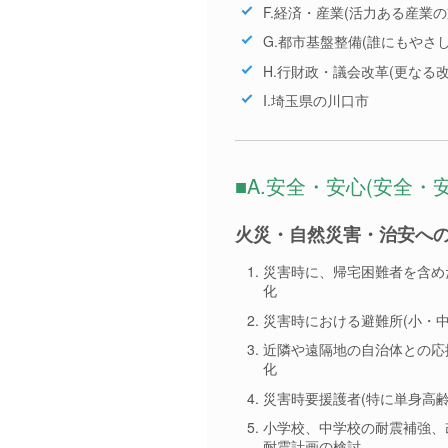
F.経済・産業(活力ある産業
G.都市基盤整備(誰にもやさ
H.行財政・議会改革(更なる
I.埼玉県の川口市
■A.安全・安心(安全
火災・自然災害・治安への
災害時に、帰宅困難者を含め
化
災害時における避難所(小・
近隣や遠隔地の自治体との応
化
災害時要援護者(特に単身高
小学校、中学校の耐震補強、
耐震計画の検討