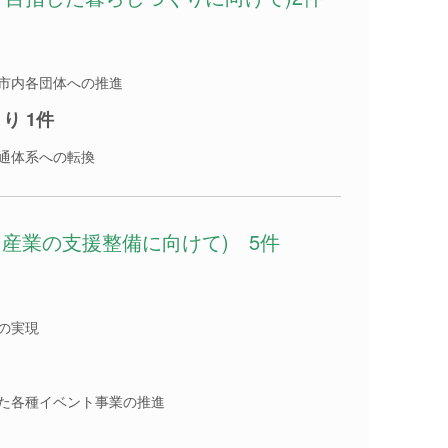
市内各団体への推進
り 1件
通体系への転換
る産業の支援整備に向けて) 5件
の実現
た各種イベント事業の推進